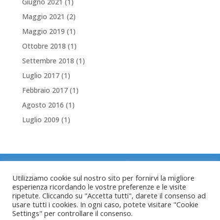
Giugno 2021
(1)
Maggio 2021
(2)
Maggio 2019
(1)
Ottobre 2018
(1)
Settembre 2018
(1)
Luglio 2017
(1)
Febbraio 2017
(1)
Agosto 2016
(1)
Luglio 2009
(1)
Utilizziamo cookie sul nostro sito per fornirvi la migliore
Copyright © 2022 Servizio Trasporto Infermi
esperienza ricordando le vostre preferenze e le visite
ripetute. Cliccando su "Accetta tutti", darete il consenso ad
del Tesino
usare tutti i cookies. In ogni caso, potete visitare "Cookie
Via Don Narciso Sordo 2/d
Settings" per controllare il consenso.
E-mail:
info@stitesino.it
| fax: 0461 593388 |