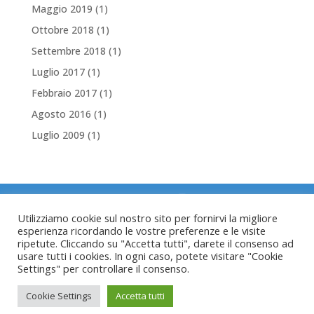
Maggio 2019
(1)
Ottobre 2018
(1)
Settembre 2018
(1)
Luglio 2017
(1)
Febbraio 2017
(1)
Agosto 2016
(1)
Luglio 2009
(1)
Utilizziamo cookie sul nostro sito per fornirvi la migliore
Copyright © 2022 Servizio Trasporto Infermi
esperienza ricordando le vostre preferenze e le visite
ripetute. Cliccando su "Accetta tutti", darete il consenso ad
del Tesino
usare tutti i cookies. In ogni caso, potete visitare "Cookie
Via Don Narciso Sordo 2/d
Settings" per controllare il consenso.
E-mail:
info@stitesino.it
| fax: 0461 593388 |
emergenze : 112
Cookie Settings
Accetta tutti
privacy policy
|
trasparenza