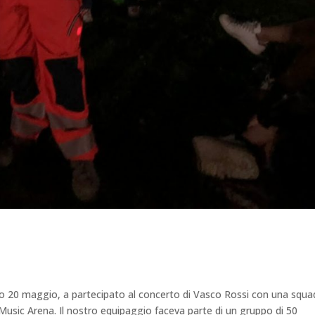
orso 20 maggio, a partecipato al concerto di Vasco Rossi con una squa
 Music Arena. Il nostro equipaggio faceva parte di un gruppo di 50